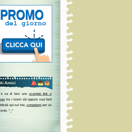
iti Amici
 ti va di fare uno
scambio link o
ner
tra i nostri siti oppure vuoi farti
blicità qui sul mio,
contattami
per un
ordo. ^_^