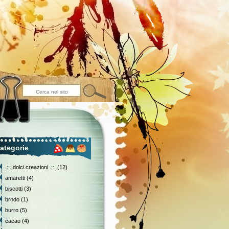
ategorie
.::. dolci creazioni .::.
(12)
amaretti
(4)
biscotti
(3)
brodo
(1)
burro
(5)
cacao
(4)