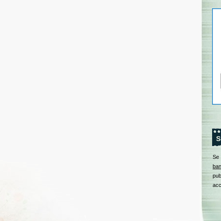
S
Se
ban
pub
acc