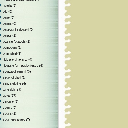
nutella
(2)
olio
(5)
pane
(3)
panna
(8)
pasticcini e dolcetti
(3)
patate
(1)
pizza e focaccia
(1)
pomodoro
(1)
primi piatti
(2)
riciclare gli avanzi
(4)
ricotta e formaggio fresco
(4)
scorza di agrumi
(3)
secondi piatti
(2)
senza glutine
(4)
torte dolci
(9)
uova
(17)
verdure
(1)
yogurt
(5)
zucca
(1)
zucchero a velo
(7)