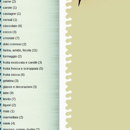
carne
(2)
carote
(1)
castagne
(1)
cereali
(1)
cioccolato
(6)
cocco
(3)
crostate
(7)
dolci cremosi
(2)
farina, amido, fecola
(11)
formaggio
(2)
frutta essiccata e canditi
(3)
frutta fresca e sciroppata
(5)
frutta secca
(6)
gelatina
(3)
glasse e decorazioni
(3)
latte
(9)
lievito
(7)
liquori
(2)
mais
(1)
marmellata
(2)
miele
(4)
mousse, creme, budini
(7)