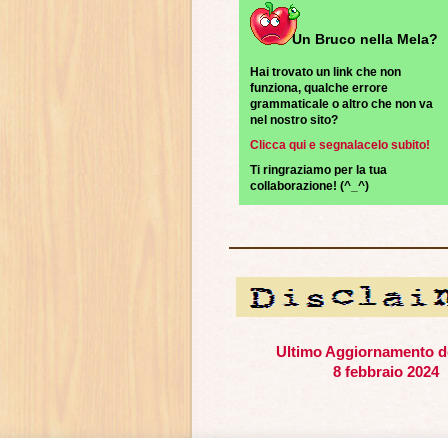
Un Bruco nella Mela?
Hai trovato un link che non
funziona, qualche errore
grammaticale o altro che non va
nel nostro sito?
Clicca qui e segnalacelo subito!
Ti ringraziamo per la tua
collaborazione! (^_^)
Ultimo Aggiornamento de
8 febbraio 2024