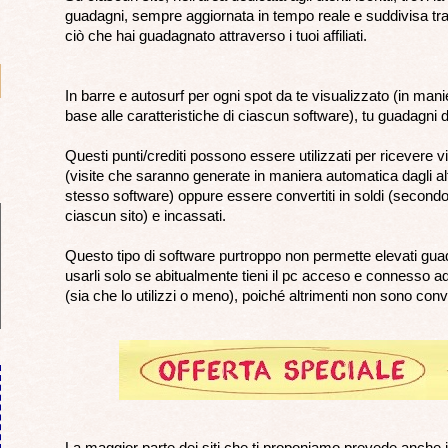
guadagni, sempre aggiornata in tempo reale e suddivisa tra
ciò che hai guadagnato attraverso i tuoi affiliati.
In barre e autosurf per ogni spot da te visualizzato (in man
base alle caratteristiche di ciascun software), tu guadagni de
Questi punti/crediti possono essere utilizzati per ricevere visi
(visite che saranno generate in maniera automatica dagli a
stesso software) oppure essere convertiti in soldi (secondo 
ciascun sito) e incassati.
Questo tipo di software purtroppo non permette elevati guad
usarli solo se abitualmente tieni il pc acceso e connesso ad
(sia che lo utilizzi o meno), poiché altrimenti non sono conve
La maggior parte dei siti che ti proponiamo prevede anche i