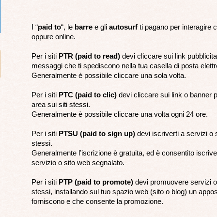
I “
paid to
“, le
barre
e gli
autosurf
ti pagano per interagire c
oppure online.
Per i siti
PTR (paid to read)
devi cliccare sui link pubblicitar
messaggi che ti spediscono nella tua casella di posta elettr
Generalmente è possibile cliccare una sola volta.
Per i siti
PTC (paid to clic)
devi cliccare sui link o banner p
area sui siti stessi.
Generalmente è possibile cliccare una volta ogni 24 ore.
Per i siti
PTSU (paid to sign up)
devi iscriverti a servizi o s
stessi.
Generalmente l’iscrizione è gratuita, ed è consentito iscriv
servizio o sito web segnalato.
Per i siti
PTP (paid to promote)
devi promuovere servizi o s
stessi, installando sul tuo spazio web (sito o blog) un apposi
forniscono e che consente la promozione.