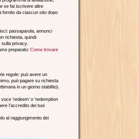
 se fai iscrivere altre
rà fornito da ciascun sito dopo
erisci: passaparola, annunci
n richiesta, quindi
 sulla privacy.
iamo preparato:
Come trovare
prie regole: può avere un
imo, può pagare su richiesta
timana in un giorno stabilito).
 la voce ‘redeem’ o ‘redemption
ere l’accredito dei tuoi
olo al raggiungimento dei