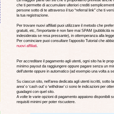
che ti permette di accumulare ulteriori crediti semplicemente
persone sotto di te attraverso il tuo “referral link” che ti ver
la tua registrazione.
Per trovare nuovi affiliati puoi utilizzare il metodo che pref
gratuiti, etc, l’importante è non fare mai SPAM (pubblicità no
indesiderata se resa pressante), in ottemperanza alla legge
Per cominciare puoi consultare l’apposito Tutorial che abb
nuovi affiliati
.
Per accreditare il pagamento agli utenti, ogni sito ha le pro
minimo payout da raggiungere oppure pagare senza un min
dell’utente oppure in automatico (ad esempio una volta a set
Su ciascun sito, nell’area dedicata agli utenti iscritti, sotto
area’ o ‘cash out’ o ‘withdraw’ ci sono le indicazioni per otten
guadagni con quel sito.
A volte le varie opzioni di pagamento appaiono disponibili s
requisiti minimi per poter riscuotere.