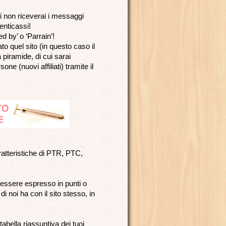
ti non riceverai i messaggi
menticassi!
d by’ o ‘Parrain’!
ato quel sito (in questo caso il
 piramide, di cui sarai
ne (nuovi affiliati) tramite il
tteristiche di PTR, PTC,
ò essere espresso in punti o
 noi ha con il sito stesso, in
 tabella riassuntiva dei tuoi