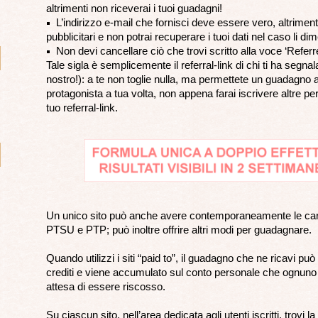
altrimenti non riceverai i tuoi guadagni!
L’indirizzo e-mail che fornisci deve essere vero, altrimen
pubblicitari e non potrai recuperare i tuoi dati nel caso li di
Non devi cancellare ciò che trovi scritto alla voce ‘Referre
Tale sigla è semplicemente il referral-link di chi ti ha segnal
nostro!): a te non toglie nulla, ma permettete un guadagno a
protagonista a tua volta, non appena farai iscrivere altre perso
tuo referral-link.
Un unico sito può anche avere contemporaneamente le cara
PTSU e PTP; può inoltre offrire altri modi per guadagnare.
Quando utilizzi i siti “paid to”, il guadagno che ne ricavi pu
crediti e viene accumulato sul conto personale che ognuno di
attesa di essere riscosso.
Su ciascun sito, nell’area dedicata agli utenti iscritti, trovi la