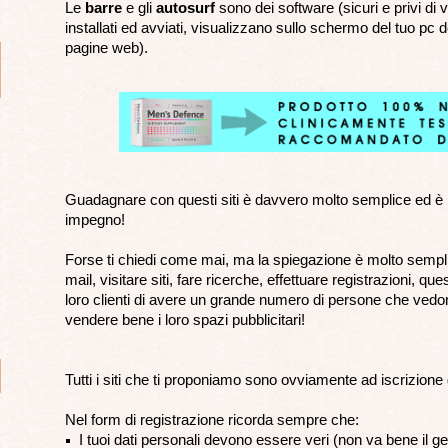
Le
barre
e gli
autosurf
sono dei software (sicuri e privi di v
installati ed avviati, visualizzano sullo schermo del tuo pc d
pagine web).
Guadagnare con questi siti è davvero molto semplice ed è 
impegno!
Forse ti chiedi come mai, ma la spiegazione è molto sempli
mail, visitare siti, fare ricerche, effettuare registrazioni, qu
loro clienti di avere un grande numero di persone che vedono
vendere bene i loro spazi pubblicitari!
Tutti i siti che ti proponiamo sono ovviamente ad iscrizione 
Nel form di registrazione ricorda sempre che:
I tuoi dati personali devono essere veri (non va bene il ge