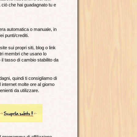
 ciò che hai guadagnato tu e
iera automatica o manuale, in
i punti/crediti.
te sui propri siti, blog o link
ltri membri che usano lo
il tasso di cambio stabilito da
agni, quindi ti consigliamo di
 internet molte ore al giorno
nienti da utilizzare.
l programma di affiliazione,