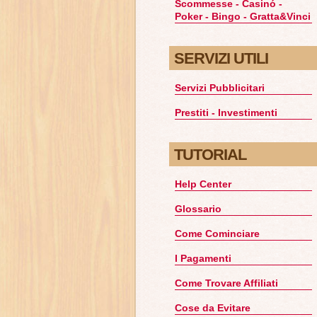
Scommesse - Casinó -
Poker - Bingo - Gratta&Vinci
SERVIZI UTILI
Servizi Pubblicitari
Prestiti - Investimenti
TUTORIAL
Help Center
Glossario
Come Cominciare
I Pagamenti
Come Trovare Affiliati
Cose da Evitare