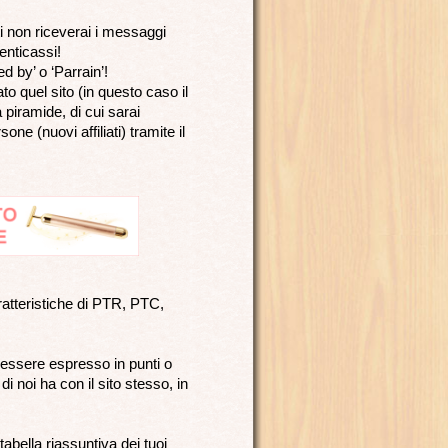
ti non riceverai i messaggi
menticassi!
d by’ o ‘Parrain’!
ato quel sito (in questo caso il
 piramide, di cui sarai
ne (nuovi affiliati) tramite il
tteristiche di PTR, PTC,
ò essere espresso in punti o
 noi ha con il sito stesso, in
 tabella riassuntiva dei tuoi