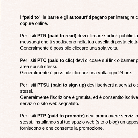
I “
paid to
“, le
barre
e gli
autosurf
ti pagano per interagire c
oppure online.
Per i siti
PTR (paid to read)
devi cliccare sui link pubblicitar
messaggi che ti spediscono nella tua casella di posta elettr
Generalmente è possibile cliccare una sola volta.
Per i siti
PTC (paid to clic)
devi cliccare sui link o banner p
area sui siti stessi.
Generalmente è possibile cliccare una volta ogni 24 ore.
Per i siti
PTSU (paid to sign up)
devi iscriverti a servizi o s
stessi.
Generalmente l’iscrizione è gratuita, ed è consentito iscriv
servizio o sito web segnalato.
Per i siti
PTP (paid to promote)
devi promuovere servizi o s
stessi, installando sul tuo spazio web (sito o blog) un apposi
forniscono e che consente la promozione.