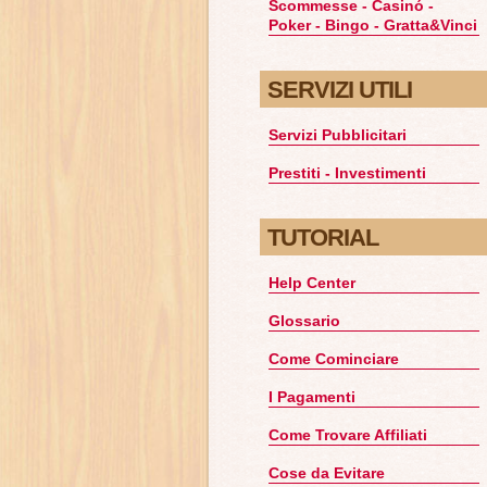
Scommesse - Casinó -
Poker - Bingo - Gratta&Vinci
SERVIZI UTILI
Servizi Pubblicitari
Prestiti - Investimenti
TUTORIAL
Help Center
Glossario
Come Cominciare
I Pagamenti
Come Trovare Affiliati
Cose da Evitare