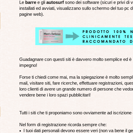
Le
barre
e gli
autosurf
sono dei software (sicuri e privi di v
installati ed avviati, visualizzano sullo schermo del tuo pc d
pagine web).
Guadagnare con questi siti è davvero molto semplice ed è 
impegno!
Forse ti chiedi come mai, ma la spiegazione è molto sempli
mail, visitare siti, fare ricerche, effettuare registrazioni, qu
loro clienti di avere un grande numero di persone che vedono
vendere bene i loro spazi pubblicitari!
Tutti i siti che ti proponiamo sono ovviamente ad iscrizione 
Nel form di registrazione ricorda sempre che:
I tuoi dati personali devono essere veri (non va bene il ge