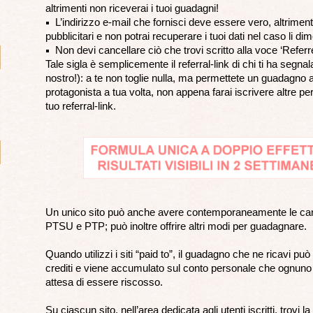
altrimenti non riceverai i tuoi guadagni!
L’indirizzo e-mail che fornisci deve essere vero, altrimen
pubblicitari e non potrai recuperare i tuoi dati nel caso li di
Non devi cancellare ciò che trovi scritto alla voce ‘Referre
Tale sigla è semplicemente il referral-link di chi ti ha segnal
nostro!): a te non toglie nulla, ma permettete un guadagno a
protagonista a tua volta, non appena farai iscrivere altre perso
tuo referral-link.
Un unico sito può anche avere contemporaneamente le cara
PTSU e PTP; può inoltre offrire altri modi per guadagnare.
Quando utilizzi i siti “paid to”, il guadagno che ne ricavi pu
crediti e viene accumulato sul conto personale che ognuno di
attesa di essere riscosso.
Su ciascun sito, nell’area dedicata agli utenti iscritti, trovi la