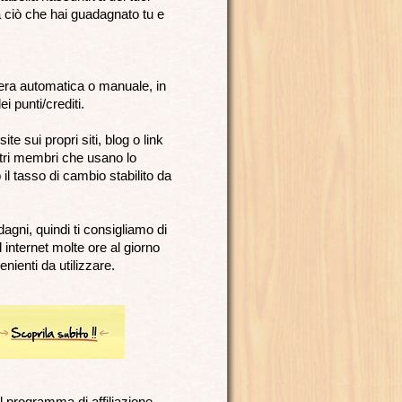
 ciò che hai guadagnato tu e
iera automatica o manuale, in
i punti/crediti.
te sui propri siti, blog o link
ltri membri che usano lo
il tasso di cambio stabilito da
agni, quindi ti consigliamo di
 internet molte ore al giorno
nienti da utilizzare.
l programma di affiliazione,