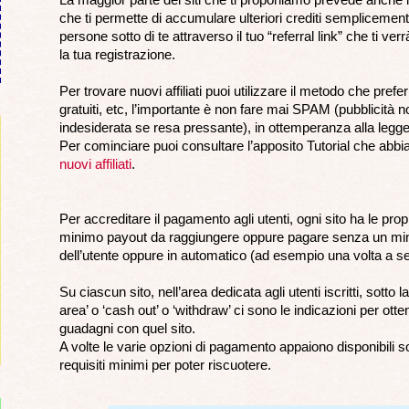
che ti permette di accumulare ulteriori crediti semplicemente
persone sotto di te attraverso il tuo “referral link” che ti ver
la tua registrazione.
Per trovare nuovi affiliati puoi utilizzare il metodo che pref
gratuiti, etc, l’importante è non fare mai SPAM (pubblicità no
indesiderata se resa pressante), in ottemperanza alla legge
Per cominciare puoi consultare l’apposito Tutorial che abb
nuovi affiliati
.
Per accreditare il pagamento agli utenti, ogni sito ha le pro
minimo payout da raggiungere oppure pagare senza un min
dell’utente oppure in automatico (ad esempio una volta a set
Su ciascun sito, nell’area dedicata agli utenti iscritti, sotto
area’ o ‘cash out’ o ‘withdraw’ ci sono le indicazioni per otten
guadagni con quel sito.
A volte le varie opzioni di pagamento appaiono disponibili s
requisiti minimi per poter riscuotere.