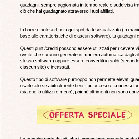
guadagni, sempre aggiornata in tempo reale e suddivisa tra
ciò che hai guadagnato attraverso i tuoi affiliati.
In barre e autosurf per ogni spot da te visualizzato (in man
base alle caratteristiche di ciascun software), tu guadagni de
Questi punti/crediti possono essere utilizzati per ricevere visi
(visite che saranno generate in maniera automatica dagli a
stesso software) oppure essere convertiti in soldi (secondo 
ciascun sito) e incassati.
Questo tipo di software purtroppo non permette elevati guad
usarli solo se abitualmente tieni il pc acceso e connesso ad
(sia che lo utilizzi o meno), poiché altrimenti non sono conve
La maggior parte dei siti che ti proponiamo prevede anche i