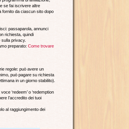
 se fai iscrivere altre
rà fornito da ciascun sito dopo
erisci: passaparola, annunci
n richiesta, quindi
 sulla privacy.
iamo preparato:
Come trovare
prie regole: può avere un
imo, può pagare su richiesta
timana in un giorno stabilito).
 la voce ‘redeem’ o ‘redemption
ere l’accredito dei tuoi
olo al raggiungimento dei