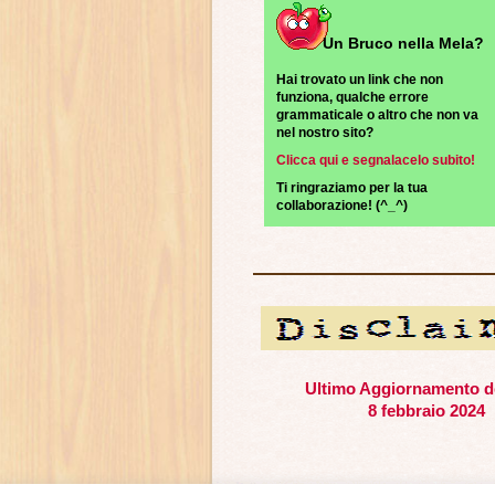
Un Bruco nella Mela?
Hai trovato un link che non
funziona, qualche errore
grammaticale o altro che non va
nel nostro sito?
Clicca qui e segnalacelo subito!
Ti ringraziamo per la tua
collaborazione! (^_^)
Ultimo Aggiornamento de
8 febbraio 2024