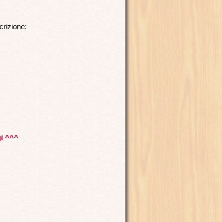
crizione:
gi ^^^