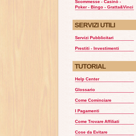
Scommesse - Casinó -
Poker - Bingo - Gratta&Vinci
SERVIZI UTILI
Servizi Pubblicitari
Prestiti - Investimenti
TUTORIAL
Help Center
Glossario
Come Cominciare
I Pagamenti
Come Trovare Affiliati
Cose da Evitare