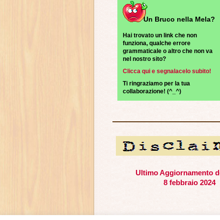
Un Bruco nella Mela?
Hai trovato un link che non
funziona, qualche errore
grammaticale o altro che non va
nel nostro sito?
Clicca qui e segnalacelo subito!
Ti ringraziamo per la tua
collaborazione! (^_^)
Ultimo Aggiornamento de
8 febbraio 2024