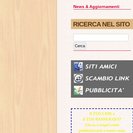
News & Aggiornamenti
RICERCA NEL SITO
Il TUO LINK o
il TUO BANNER QUI?
Clicca e scopri come
pubblicizzarti a basso costo