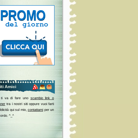
iti Amici
 ti va di fare uno
scambio link o
ner
tra i nostri siti oppure vuoi farti
blicità qui sul mio,
contattami
per un
ordo. ^_^