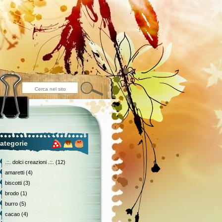
ategorie
.::. dolci creazioni .::.
(12)
amaretti
(4)
biscotti
(3)
brodo
(1)
burro
(5)
cacao
(4)