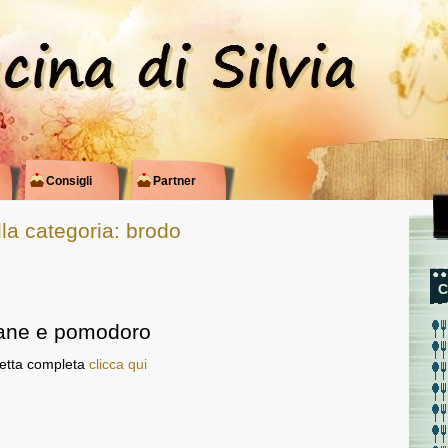
Consigli
Partner
ella categoria: brodo
C
ane e pomodoro
cetta completa
clicca qui