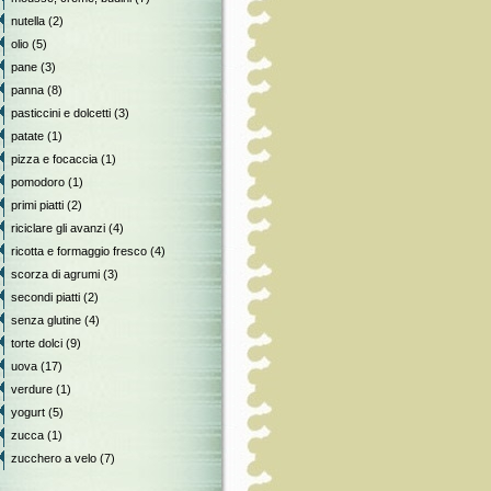
nutella
(2)
olio
(5)
pane
(3)
panna
(8)
pasticcini e dolcetti
(3)
patate
(1)
pizza e focaccia
(1)
pomodoro
(1)
primi piatti
(2)
riciclare gli avanzi
(4)
ricotta e formaggio fresco
(4)
scorza di agrumi
(3)
secondi piatti
(2)
senza glutine
(4)
torte dolci
(9)
uova
(17)
verdure
(1)
yogurt
(5)
zucca
(1)
zucchero a velo
(7)