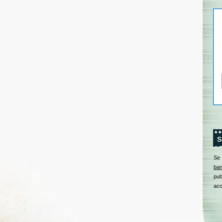
S
Se
ban
pub
acc