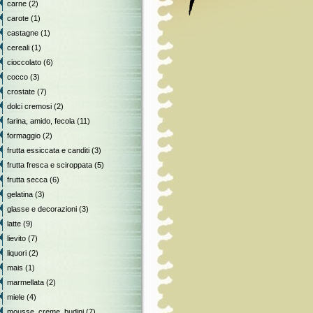
carne
(2)
carote
(1)
castagne
(1)
cereali
(1)
cioccolato
(6)
cocco
(3)
crostate
(7)
dolci cremosi
(2)
farina, amido, fecola
(11)
formaggio
(2)
frutta essiccata e canditi
(3)
frutta fresca e sciroppata
(5)
frutta secca
(6)
gelatina
(3)
glasse e decorazioni
(3)
latte
(9)
lievito
(7)
liquori
(2)
mais
(1)
marmellata
(2)
miele
(4)
mousse, creme, budini
(7)