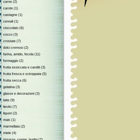
carne
(2)
carote
(1)
castagne
(1)
cereali
(1)
cioccolato
(6)
cocco
(3)
crostate
(7)
dolci cremosi
(2)
farina, amido, fecola
(11)
formaggio
(2)
frutta essiccata e canditi
(3)
frutta fresca e sciroppata
(5)
frutta secca
(6)
gelatina
(3)
glasse e decorazioni
(3)
latte
(9)
lievito
(7)
liquori
(2)
mais
(1)
marmellata
(2)
miele
(4)
mousse, creme, budini
(7)