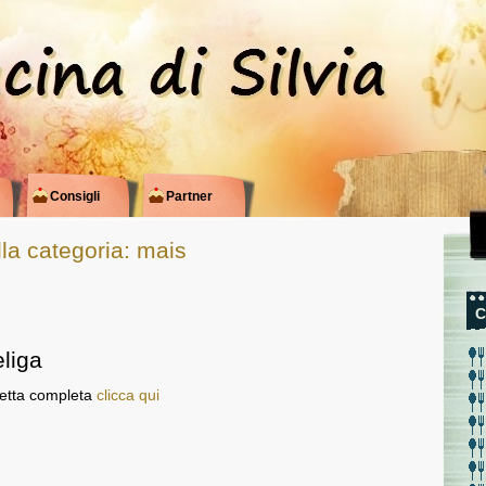
Consigli
Partner
ella categoria: mais
C
liga
cetta completa
clicca qui