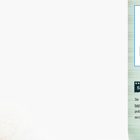
S
Se
ban
pub
acc