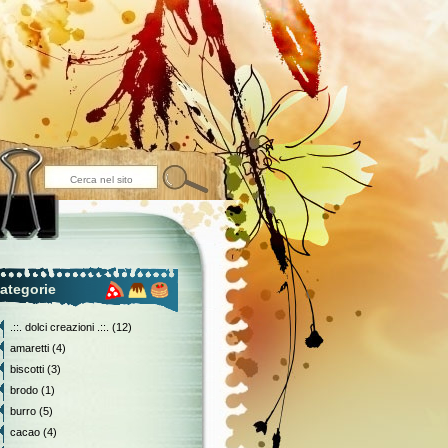
ategorie
.::. dolci creazioni .::.
(12)
amaretti
(4)
biscotti
(3)
brodo
(1)
burro
(5)
cacao
(4)