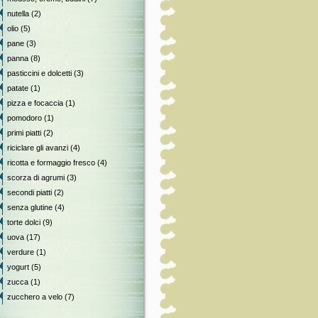
nutella
(2)
olio
(5)
pane
(3)
panna
(8)
pasticcini e dolcetti
(3)
patate
(1)
pizza e focaccia
(1)
pomodoro
(1)
primi piatti
(2)
riciclare gli avanzi
(4)
ricotta e formaggio fresco
(4)
scorza di agrumi
(3)
secondi piatti
(2)
senza glutine
(4)
torte dolci
(9)
uova
(17)
verdure
(1)
yogurt
(5)
zucca
(1)
zucchero a velo
(7)