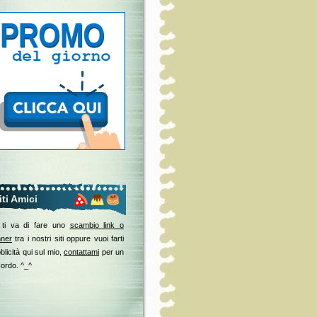
iti Amici
 ti va di fare uno
scambio link o
ner
tra i nostri siti oppure vuoi farti
blicità qui sul mio,
contattami
per un
ordo. ^_^