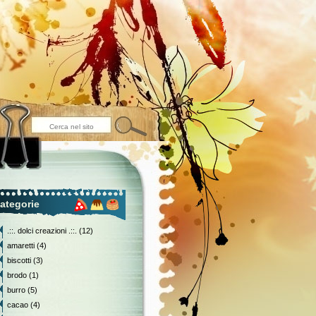
ategorie
.::. dolci creazioni .::.
(12)
amaretti
(4)
biscotti
(3)
brodo
(1)
burro
(5)
cacao
(4)