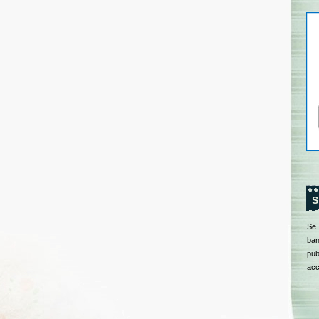
S
Se
ban
pub
acc