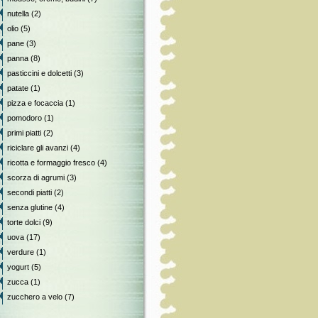
nutella
(2)
olio
(5)
pane
(3)
panna
(8)
pasticcini e dolcetti
(3)
patate
(1)
pizza e focaccia
(1)
pomodoro
(1)
primi piatti
(2)
riciclare gli avanzi
(4)
ricotta e formaggio fresco
(4)
scorza di agrumi
(3)
secondi piatti
(2)
senza glutine
(4)
torte dolci
(9)
uova
(17)
verdure
(1)
yogurt
(5)
zucca
(1)
zucchero a velo
(7)