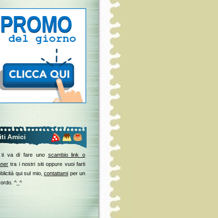
iti Amici
 ti va di fare uno
scambio link o
ner
tra i nostri siti oppure vuoi farti
blicità qui sul mio,
contattami
per un
ordo. ^_^