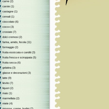
carne
(2)
carote
(1)
castagne
(1)
cereali
(1)
cioccolato
(6)
cocco
(3)
crostate
(7)
dolci cremosi
(2)
farina, amido, fecola
(11)
formaggio
(2)
frutta essiccata e canditi
(3)
frutta fresca e sciroppata
(5)
frutta secca
(6)
gelatina
(3)
glasse e decorazioni
(3)
latte
(9)
lievito
(7)
liquori
(2)
mais
(1)
marmellata
(2)
miele
(4)
mousse, creme, budini
(7)