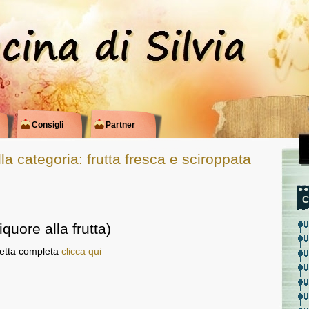
Consigli
Partner
lla categoria: frutta fresca e sciroppata
C
iquore alla frutta)
cetta completa
clicca qui