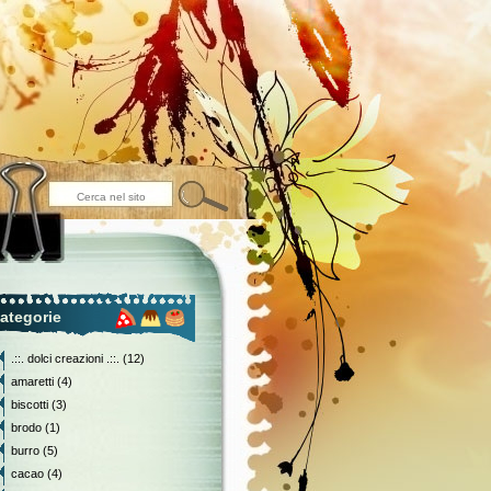
ategorie
.::. dolci creazioni .::.
(12)
amaretti
(4)
biscotti
(3)
brodo
(1)
burro
(5)
cacao
(4)