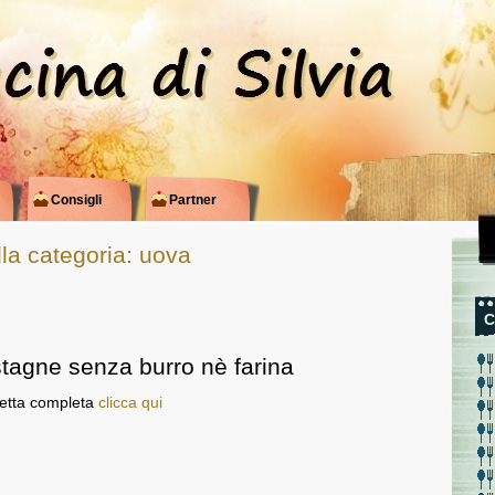
Consigli
Partner
ella categoria: uova
C
stagne senza burro nè farina
cetta completa
clicca qui