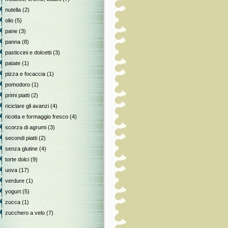
nutella
(2)
olio
(5)
pane
(3)
panna
(8)
pasticcini e dolcetti
(3)
patate
(1)
pizza e focaccia
(1)
pomodoro
(1)
primi piatti
(2)
riciclare gli avanzi
(4)
ricotta e formaggio fresco
(4)
scorza di agrumi
(3)
secondi piatti
(2)
senza glutine
(4)
torte dolci
(9)
uova
(17)
verdure
(1)
yogurt
(5)
zucca
(1)
zucchero a velo
(7)