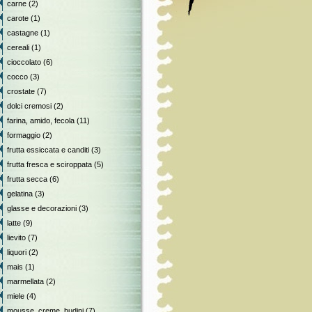
carne
(2)
carote
(1)
castagne
(1)
cereali
(1)
cioccolato
(6)
cocco
(3)
crostate
(7)
dolci cremosi
(2)
farina, amido, fecola
(11)
formaggio
(2)
frutta essiccata e canditi
(3)
frutta fresca e sciroppata
(5)
frutta secca
(6)
gelatina
(3)
glasse e decorazioni
(3)
latte
(9)
lievito
(7)
liquori
(2)
mais
(1)
marmellata
(2)
miele
(4)
mousse, creme, budini
(7)