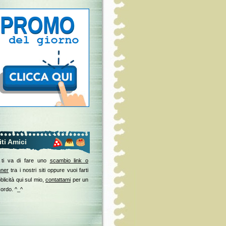
iti Amici
 ti va di fare uno
scambio link o
ner
tra i nostri siti oppure vuoi farti
blicità qui sul mio,
contattami
per un
ordo. ^_^