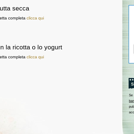
rutta secca
cetta completa
clicca qui
 la ricotta o lo yogurt
cetta completa
clicca qui
S
Se
ban
pub
acc