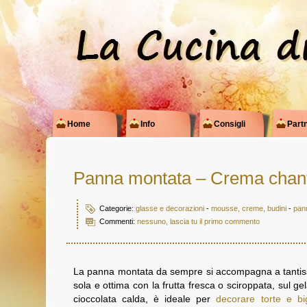
Home
Info
Consigli
Partn
Panna montata – Crema chant
Categorie:
glasse e decorazioni
-
mousse, creme, budini
-
pan
Commenti:
nessuno, lascia tu il primo commento
La panna montata da sempre si accompagna a tantissi
sola e ottima con la frutta fresca o sciroppata, sul gela
cioccolata calda, è ideale per
decorare torte e bi